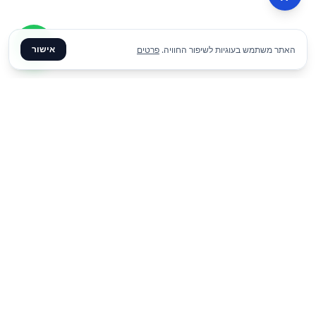
אישור
האתר משתמש בעוגיות לשיפור החוויה.
פרטים
₪
200
הוסף להצעת מחיר
ליום
✦ צרו קשר ✦
office@meme.co.il
03-9448080
הרימונים 37, רינתיה
א׳-ה׳ 09-17 | ו׳ 09-13
Instagram
Facebook