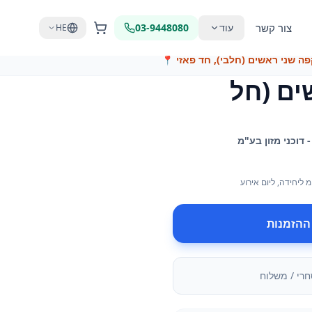
צור קשר
עוד
03-9448080
HE
ה שני ראשים (חלבי), חד פאזי
📍
ים (חל
דוכני מזון בע"מ
מ
ליחידה
, ליום אירוע
ההזמנות
חרי / משלוח