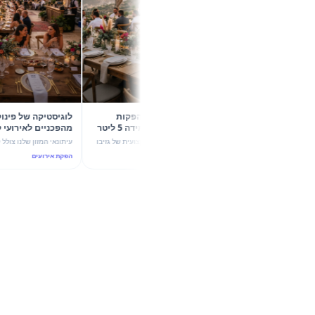
קיץ 2026 בשיא הסטייל: 5 הפקות
לוגיסטיקה של פינוק: 5 קונס
קונספט עם גזיבו 6X4 וכד מידה 5 ליטר
מהפכניים לא
של מהמה
עוצמת ערבול ותשתית יוקרה
גלו איך שילוב מדויק בין הצללה מקצועית של גזיבו
עיתונאי המזון שלנו צולל לעומק הדינמיק
6X4 לבין כד מידה חלבי 5 ליטר הופך כל אירוע
אירועי החוץ בקיץ 2026, עם שיל
הפקת אירועים
הפקת אירועים
בקיץ 2026 להצלחה מסחררת. 5 רעיונות להפקות
4 ליטר לבלנדר ומבנה שי
יוקרה ו-ROI גבוה.
הנדסת אנוש וקולינריה נפגשים.