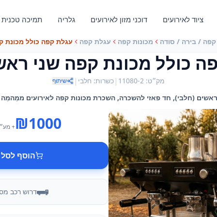
ציוד לאירועים
דוכני מזון לאירועים
גלריה
תמיכה טכנית
קפה / בירה / סודה
מכונות קפה
עגלת קפה
עגלת קפה כולל מכונת קפ
ה כולל מכונת קפה שני ראש
|
|
מק״ט
:
11080-2
כשרות
:
חלבי
שיתוף
אשים (חלבי), חד פאזי להשכרה, השכרת מכונות קפה לאירועים ממֵהמֵה - 
₪
1000
+ מע״
הוסף לסל 
דרוש רכב מס