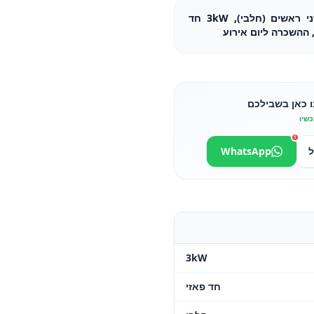
עגלת קפה כולל מכונת קפה שני ראשים (חלבי), 3kW חד
ההשכרה ליום אירוע
ו כאן בשבילכם
כשיו
1
ל
WhatsApp
3kW
חד פאזי