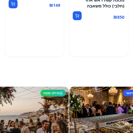
₪
149
(חלבי) כולל משאבה
₪
850
שילוב מנצח