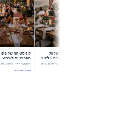
קיץ 2026 בשיא הסטייל: 5 הפקות
לוגיסטיקה של פינוק: 
קונספט עם גזיבו 6X4 וכד מידה 5 ליטר
מהפכנ
של מהמה
עוצמת ערבול ותשתית יוקרה
גלו איך שילוב מדויק בין הצללה מקצועית של גזיבו
עיתונאי המזון שלנו צולל לעומק הדינמ
6X4 לבין כד מידה חלבי 5 ליטר הופך כל אירוע
אירועי החוץ בקיץ 2026, עם
הפקת אירועים
הפקת אירועים
בקיץ 2026 להצלחה מסחררת. 5 רעיונות להפקות
4 ליטר לבלנדר 
יוקרה ו-ROI גבוה.
הנדסת אנוש וקולינריה נפגשים.