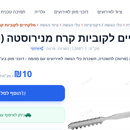
ציוד לאירועים
דוכני מזון לאירועים
גלריה
תמיכה טכנית
ה
כלי הגשה / דקורציות
כלי הגשה
ציוד הגשה
מלקחיים לקוביות קר
ם לקוביות קרח מנירוסטה (פ
|
|
מק״ט
:
12681-1
כשרות
:
פרווה
שיתוף
פרווה) להשכרה, השכרת כלי הגשה לאירועים עם מֵהמֵה - דוכני מזון בע"
₪
10
+ מע״מ
ל
הוסף לסל 
ניתן לאיסוף ע