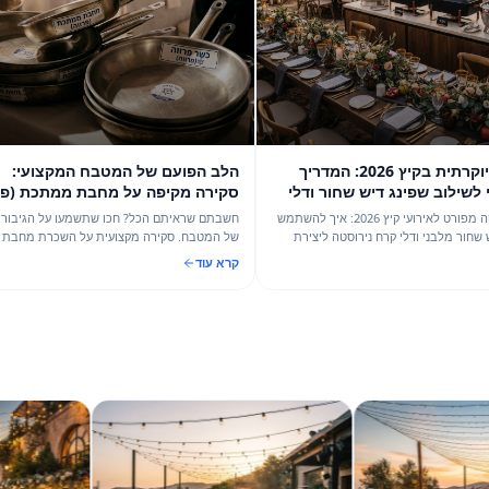
ניגודיות יוקרתית בקיץ 2026: המדריך
הלב הפועם של המטבח המקצועי:
פינג דיש שחור ודלי
סקירה מקיפה על מחבת ממתכת (פרווה)
קות פרימיום
לאירועי אביב 2026
מדריך הפקה מפורט לאירועי קיץ 2026: איך להשתמש
חשבתם שראיתם הכל? חכו שתשמעו על הגיבור השקט
 ודלי קרח נירוסטה ליצירת
של המטבח. סקירה מקצועית על השכרת מחבת
, כולל לוחות זמנים, תקציב
ממתכת (פרווה) מבית מֵהמֵה – הפתרון המושלם
קרא עוד
לשמירה על כשרות, טעם וביצועים באירוע הבא שלכם.