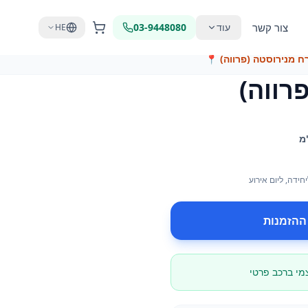
צור קשר
עוד
03-9448080
HE
ח מנירוסטה (פרווה)
📍
רווה)
מ
יחידה
, ליום אירוע
ההזמנות
צמי ברכב פרטי