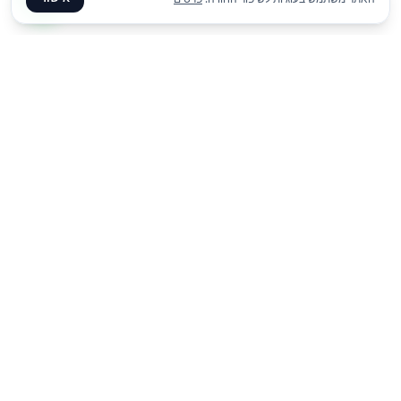
₪
10
הוסף להצעת מחיר
ליום
✦ צרו קשר ✦
office@meme.co.il
03-9448080
הרימונים 37, רינתיה
א׳-ה׳ 09-17 | ו׳ 09-13
Instagram
Facebook
קישורים מהירים
-
-
-
-
-
דף הבית
גלריה
בלוג
צור קשר
השכרת ציוד לאירועים
דוכני מזון לאירועים