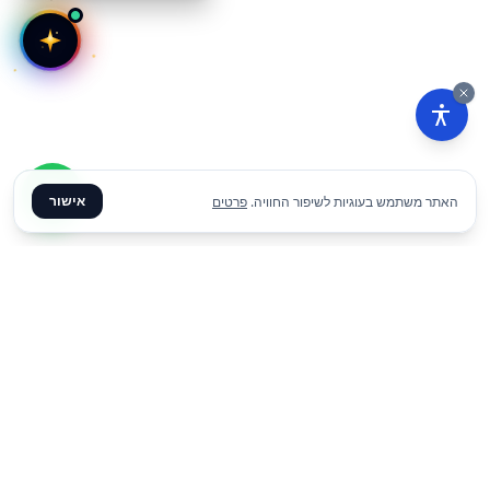
אישור
האתר משתמש בעוגיות לשיפור החוויה.
פרטים
₪
390
הוסף להצעת מחיר
ליום
✦ צרו קשר ✦
office@meme.co.il
03-9448080
הרימונים 37, רינתיה
א׳-ה׳ 09-17 | ו׳ 09-13