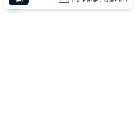
אישור
האתר משתמש בעוגיות לשיפור החוויה.
פרטים
₪
350
הוסף להצעת מחיר
ליום
✦ צרו קשר ✦
office@meme.co.il
03-9448080
הרימונים 37, רינתיה
א׳-ה׳ 09-17 | ו׳ 09-13
Instagram
Facebook
קישורים מהירים
-
-
-
-
-
דף הבית
גלריה
בלוג
צור קשר
השכרת ציוד לאירועים
דוכני מזון לאירועים