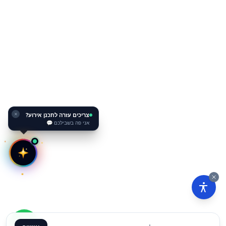
צריכים עזרה לתכנן אירוע?
✕
אני פה בשבילכם 💬