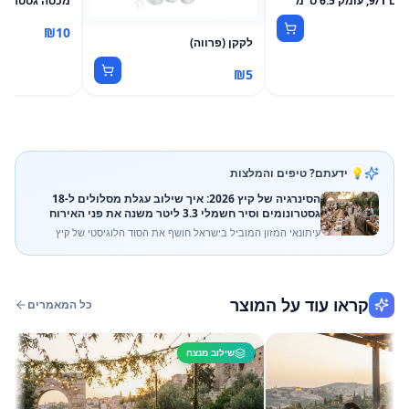
עומק 6.5 ס"מ
מכסה גסטרונום 1
₪
10
לקקן (פרווה)
₪
5
💡 ידעתם? טיפים והמלצות
הסינרגיה של קיץ 2026: איך שילוב עגלת מסלולים ל-18
גסטרונומים וסיר חשמלי 3.3 ליטר משנה את פני האירוח
עיתונאי המזון המוביל בישראל חושף את הסוד הלוגיסטי של קיץ
2026: השילוב המנצח בין עגלת מסלולים מסיבית לסיר חשמלי מדויק
מבית 'מהמה' – כך תיצרו חוויית אירוע מושלמת במינימום מאמץ.
קראו עוד על המוצר
כל המאמרים
שילוב מנצח
שי
הדיו
42 ליטר וגסטרונום 6/1
הקיץ 