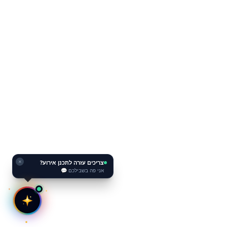
צריכים עזרה לתכנן אירוע?
✕
אני פה בשבילכם 💬