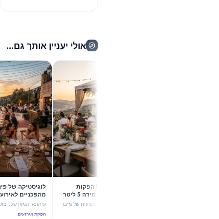
אולי יעניין אותך גם...
קיץ 2026 בשיא הסטייל: 5 הפקות
לוגיסטיקה של פ
קונספט עם גזיבו 6X4 וכד מידה 5 ליטר
של מהמה
עוצמת ערבול ותשתית יוקרה
גלו איך שילוב מדויק בין הצללה מקצועית של גזיבו
עיתונאי המזון שלנו צולל לעומק הדי
6X4 לבין כד מידה חלבי 5 ליטר הופך כל אירוע
אירועי החוץ בקיץ 026
הפקת אירועים
הפקת אירועים
בקיץ 2026 להצלחה מסחררת. 5 רעיונות להפקות
4 ליטר 