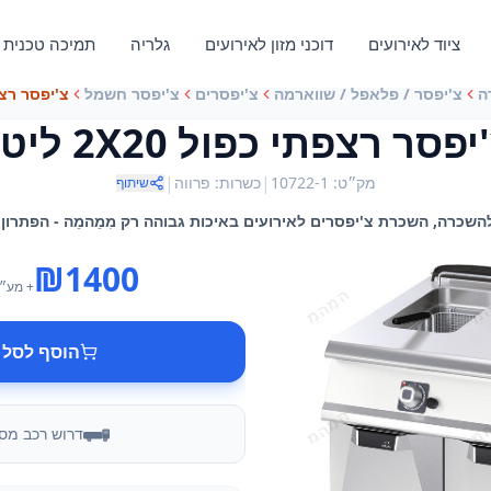
ציוד לאירועים
דוכני מזון לאירועים
גלריה
תמיכה טכנית
ה
צ'יפסר / פלאפל / שווארמה
צ'יפסרים
צ'יפסר חשמל
צ'יפסר רצפתי כ
יפסר רצפתי כפול 2X20 ליטר
|
|
מק״ט
:
10722-1
כשרות
:
פרווה
שיתוף
₪
1400
+ מע״
הוסף לסל 
דרוש רכב מס