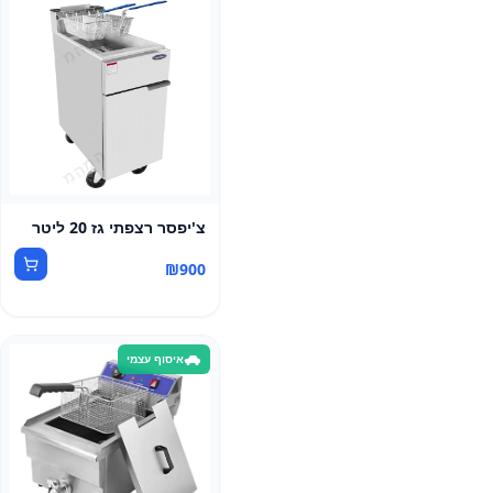
צ'יפסר רצפתי גז 20 ליטר
₪
900
איסוף עצמי