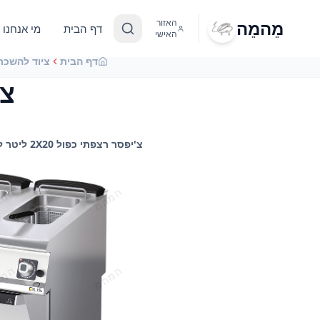
מֵהמֵה
האזור
דף הבית
מי אנחנו
האישי
דף הבית
ציוד להשכר
צ'
צ'יפסר רצפתי כפול 2X20 ליטר להשכרה, השכרת צ'יפסרים לאירועים באיכות גבוהה רק מִמֵהמֵה - הפתרון המושלם לאירועים שלכם!