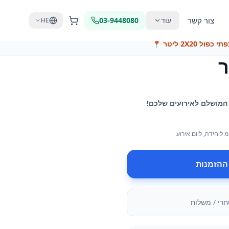
צור קשר
עוד
03-9448080
HE
פול 2X20 ליטר
📍
מ
ליחידה
, ליום אירוע
ההזמנות
חרי / משלוח