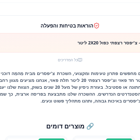
הוראות בטיחות והפעלה
סר רצפתי כפול 2X20 ליטר
כל המדריכים
מחפשים פתרון טעימות ומקצועי, השכרת צ'יפסרים מבית מֵהמֵה דוכני מ
עם מוצרים כגון צ'יפסר 8-10 ליטר חד פאזי וצ'יפסר רצפתי 20 ליטר תלת פאז
צורך, בין אם זה מסיבת חברה, חתונה או פסטיבל. בעזרת ניסיון
הסטנדרטים הנדרשים. ההשכרה שלנו מתבצעת בפריסה ארצית, כך שמג
יפסרים באיכות גבוהה, ותהנו מתהליך פשוט ונעים.
🔗 מוצרים דומים