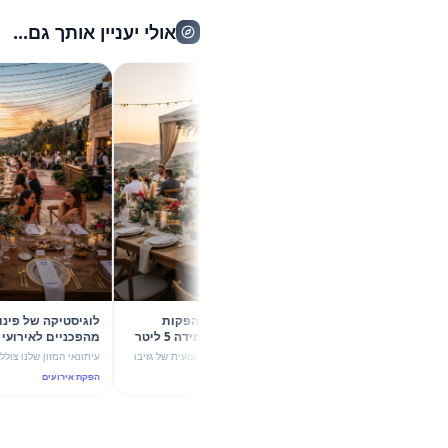
אולי יעניין אותך גם...
קיץ 2026 בשיא הסטייל: 5 הפקות
לוגיסטיקה של פינוק: 
קונספט עם גזיבו 6X4 וכד מידה 5 ליטר
מהפכנ
של מהמה
עוצמת ערבול ותשתית יוקרה
גלו איך שילוב מדויק בין הצללה מקצועית של גזיבו
עיתונאי המזון שלנו צולל לעומק הדינמ
6X4 לבין כד מידה חלבי 5 ליטר הופך כל אירוע
אירועי החוץ בקיץ 2026, עם
הפקת אירועים
הפקת אירועים
בקיץ 2026 להצלחה מסחררת. 5 רעיונות להפקות
4 ליטר לבלנדר 
יוקרה ו-ROI גבוה.
הנדסת אנוש וקולינריה נפגשים.