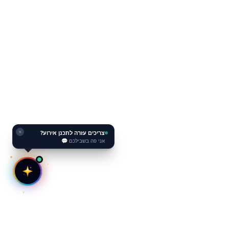
צריכים עזרה לתכנן אירוע?
✕
אני פה בשבילכם 💬