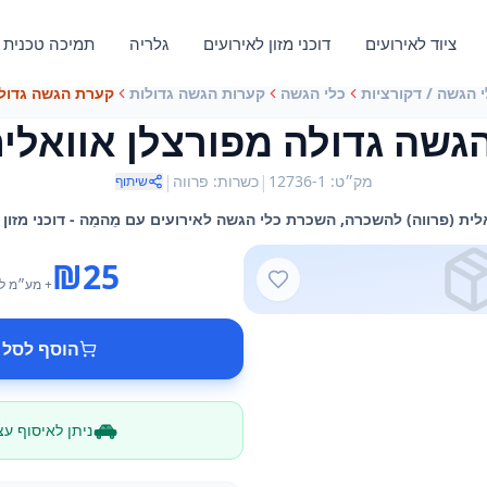
ציוד לאירועים
דוכני מזון לאירועים
גלריה
תמיכה טכנית
י הגשה / דקורציות
כלי הגשה
קערות הגשה גדולות
קערת הגשה גדולה
שה גדולה מפורצלן אוואלית
|
|
מק״ט
:
12736-1
כשרות
:
פרווה
שיתוף
ית (פרווה) להשכרה, השכרת כלי הגשה לאירועים עם מֵהמֵה - דוכני מזון
₪
25
+ מע״מ
ל
הוסף לסל 
ניתן לאיסוף ע