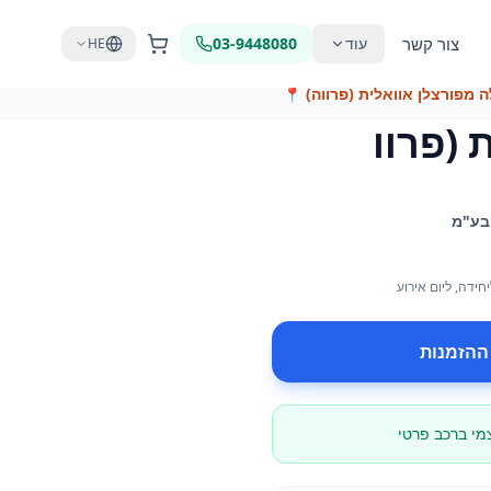
צור קשר
עוד
03-9448080
HE
 מפורצלן אוואלית (פרווה)
📍
 (פרוו
 בע"מ
יחידה
, ליום אירוע
ההזמנות
צמי ברכב פרטי