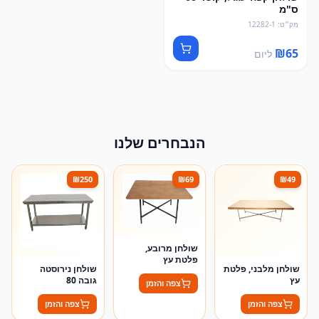
ס"מ
מק״ט
:
12282-1
₪
65
ליום
הנבחרים שלנו
₪
250
₪
69
₪
49
שולחן מרובע,
פלטת עץ
שולחן מלבני, פלטת
שולחן נירוסטה
עץ
גובה 80
צפה והזמן
צפה והזמן
צפה והזמן