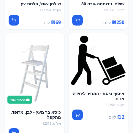
שולחן נירוסטה גובה 80
שולחן עגול, פלטת עץ
מק״ט
:
12200-1
מק״ט
:
12270-1
₪
69
₪
250
ליום
ליום
איסוף כיסא - המחיר ליחידה
אחת
איסוף עצמי
מק״ט
:
12302
כיסא בר מעץ - לבן, מרופד,
₪
2
ליום
מתקפל
מק״ט
:
12312