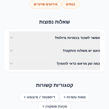
כנסים
אירועים פרטיים
שאלות נפוצות
אפשר לשכור בכמויות גדולות?
בהחלט. המלאי שלנו ערוך לאירועים גדולים - ציינו את הכמות
האם יש משלוח והתקנה?
בהצעת המחיר ונאשר זמינות.
כן. אנחנו מספקים משלוח, התקנה ואיסוף בפריסה ארצית,
כמה זמן מראש כדאי להזמין?
בתיאום מראש למועד האירוע.
מומלץ להזמין מוקדם ככל האפשר, במיוחד בעונות עמוסות. צרו
קשר ונבדוק זמינות למועד שלכם.
קטגוריות קשורות
מפות ומפיות
דיספנסר / מיצומט
מכונת פופקורן