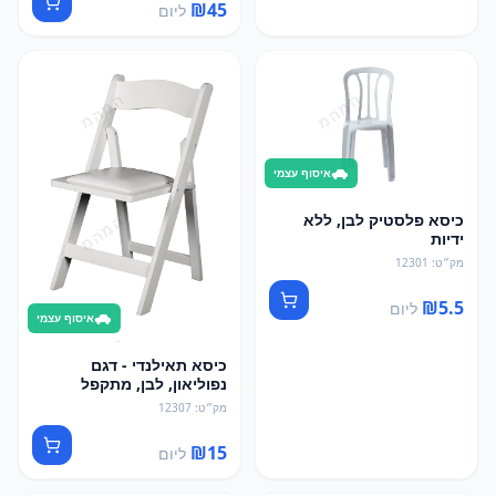
₪
45
ליום
איסוף עצמי
כיסא פלסטיק לבן, ללא
ידיות
מק״ט
:
12301
₪
5.5
ליום
איסוף עצמי
כיסא תאילנדי - דגם
נפוליאון, לבן, מתקפל
מק״ט
:
12307
₪
15
ליום