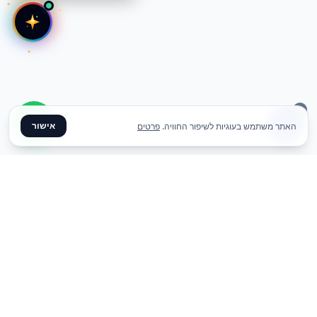
אישור
האתר משתמש בעוגיות לשיפור החוויה.
פרטים
✦ צרו קשר ✦
office@meme.co.il
03-9448080
הרימונים 37, רינתיה
א׳-ה׳ 09-17 | ו׳ 09-13