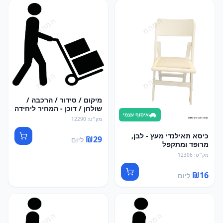
מיקום / סידור / הרכבה /
שולחן / דוכן - המחיר ליחידה
איסוף עצמי
אחת
מק״ט
:
12290
כיסא תאילנדי מעץ - לבן,
₪
29
ליום
מרופד ומתקפל
מק״ט
:
12306
₪
16
ליום