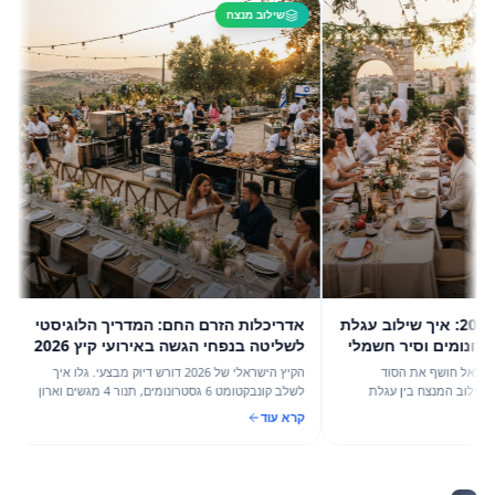
שילוב מנצח
שי
הקטל
עיתונ
לתנור פיצה 
קרא ע
הסינרגיה של קיץ 2026: איך שילוב עגלת
אדריכלות הזרם החם: המדריך הלוגיסטי
1 גסטרונומים וסיר חשמלי
לשליטה בנפחי הגשה באירועי קיץ 2026
עם מערך האפייה והחימום של מהמה
ל חושף את הסוד
הקיץ הישראלי של 2026 דורש דיוק מבצעי. גלו איך
קיץ 2026: השילוב המנצח בין עגלת
לשלב קונבקטומט 6 גסטרונומים, תנור 4 מגשים וארון
מדויק מבית 'מהמה' –
חימום 18 קומות לכדי מכונה קולינרית משומנת אחת.
קרא עוד
ת במינימום מאמץ.