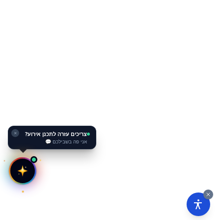
צריכים עזרה לתכנן אירוע?
✕
אני פה בשבילכם 💬