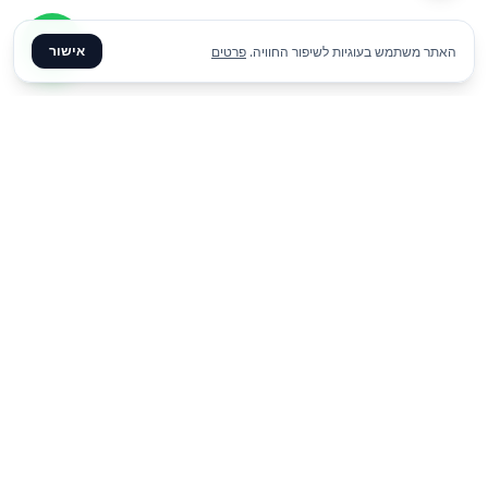
אישור
האתר משתמש בעוגיות לשיפור החוויה.
פרטים
₪
890
הוסף להצעת מחיר
ליום
✦ צרו קשר ✦
office@meme.co.il
03-9448080
הרימונים 37, רינתיה
א׳-ה׳ 09-17 | ו׳ 09-13
Instagram
Facebook
קישורים מהירים