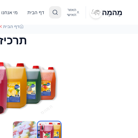
מֵהמֵה
האזור
דף הבית
מי אנחנו
האישי
דף הבית
תרכיז לברד 2 ליטר