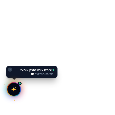
צריכים עזרה לתכנן אירוע?
✕
אני פה בשבילכם 💬