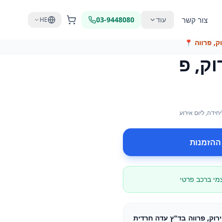
צור קשר
עוד
03-9448080
HE
📍
יחידה
, ליום אירוע
ההזמנות
צמי ברכב פרטי
מלון - ירוק, פרווה בד"ץ עדה חרדית