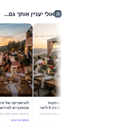
אולי יעניין אותך גם...
קיץ 2026 בשיא הסטייל: 5 הפקות
לוגיסטי
קונספט עם גזיבו 6X4 וכד מידה 5 ליטר
של מהמה
עוצמת ערבול ותשתית יוק
גלו איך שילוב מדויק בין הצללה מקצועית של גזיבו
עיתונאי המזון שלנו צולל לעומק 
6X4 לבין כד מידה חלבי 5 ליטר הופך כל אירוע
אירועי החוץ בקי
הפקת אירועים
הפקת אירועים
בקיץ 2026 להצלחה מסחררת. 5 רעיונות להפקות
יוקרה ו-ROI גבוה.
הנדסת אנוש וקולינריה נפגשים.