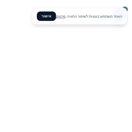
אישור
האתר משתמש בעוגיות לשיפור החוויה.
פרטים
office@meme.co.il
03-9448080
דף ה