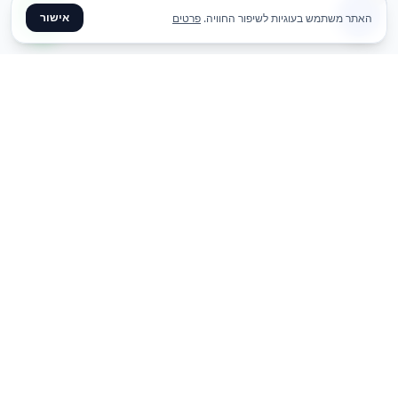
אישור
האתר משתמש בעוגיות לשיפור החוויה.
פרטים
✦ צרו קשר ✦
office@meme.co.il
03-9448080
הרימונים 37, רינתיה
א׳-ה׳ 09-17 | ו׳ 09-13
Instagram
Facebook
קישורים מהירים
-
-
-
-
-
דף הבית
גלריה
בלוג
צור קשר
השכרת ציוד לאירועים