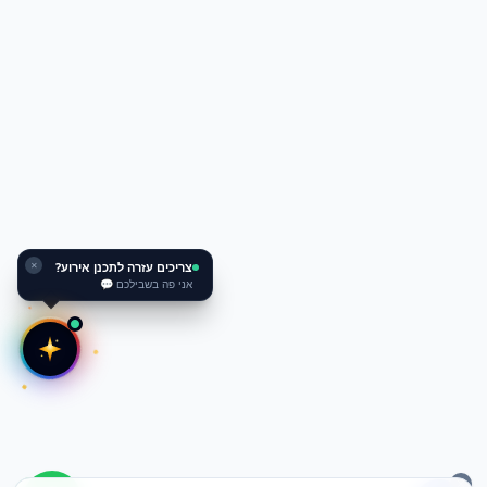
צריכים עזרה לתכנן אירוע?
✕
אני פה בשבילכם 💬