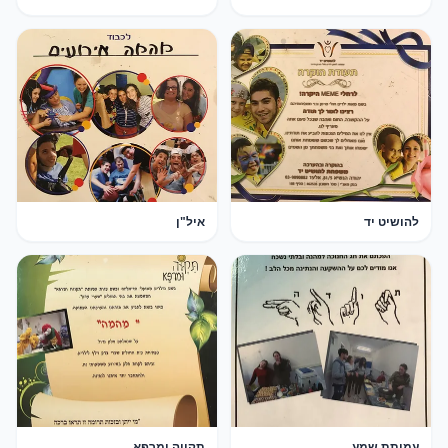
להושיט יד
איל"ן
עמותת שמע
תקווה ומרפא