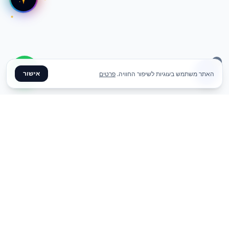
אישור
האתר משתמש בעוגיות לשיפור החוויה.
פרטים
✦ צרו קשר ✦
office@meme.co.il
03-9448080
הרימונים 37, רינתיה
א׳-ה׳ 09-17 | ו׳ 09-13