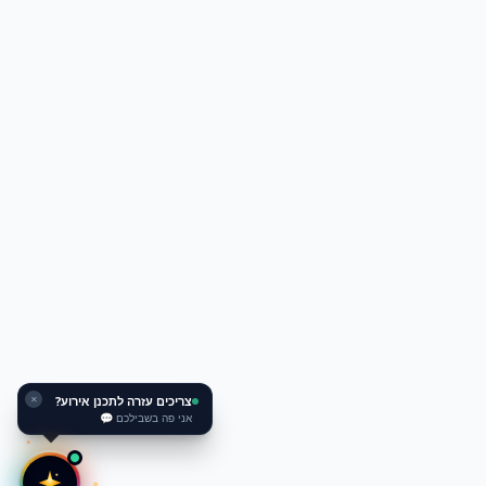
צריכים עזרה לתכנן אירוע?
✕
אני פה בשבילכם 💬