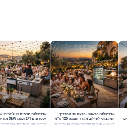
מחוני.
ת, נבין למה
ך הוא משתלב
יכלות הראווה והרעננות: המדריך
אדריכלות תרמית וקולינרית: איך שילוב
המקצועי לשילוב מקרר תצוגה 125 ס"מ
גסטרונום 2/1 ומזגן 3kW מגדיר מחדש
ם 2/1 רחב באירועי קיץ 2026
את אירועי קיץ 2026
קיץ 2026 מציב רף חדש של אתגרים קולינריים. גלו
כעיתונאי מזון, ראיתי הכל, אבל השילוב המדויק בין