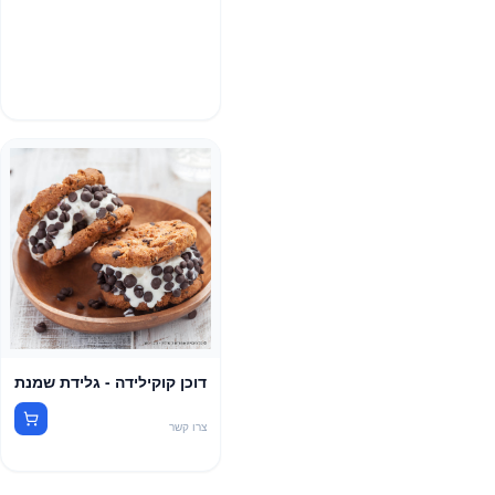
דוכן קוקילידה - גלידת שמנת
צרו קשר