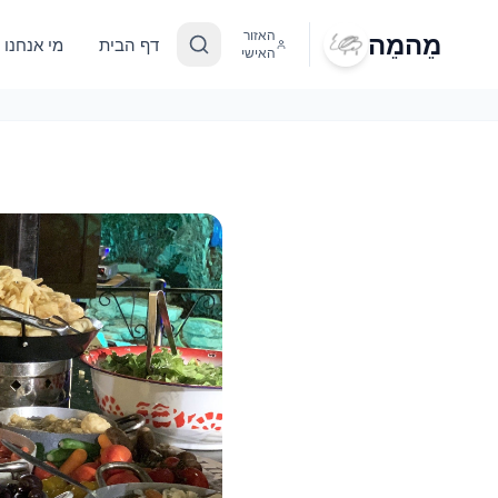
מֵהמֵה
האזור
דף הבית
מי אנחנו
האישי