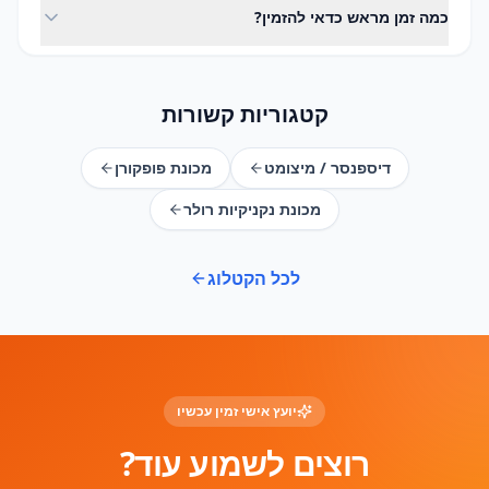
כמה זמן מראש כדאי להזמין?
בתיאום מראש למועד האירוע.
מומלץ להזמין מוקדם ככל האפשר, במיוחד בעונות עמוסות. צרו
קשר ונבדוק זמינות למועד שלכם.
קטגוריות קשורות
דיספנסר / מיצומט
מכונת פופקורן
מכונת נקניקיות רולר
לכל הקטלוג
יועץ אישי זמין עכשיו
רוצים לשמוע עוד?