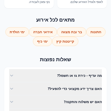
לאופי ולגודל האירוע שלכם.
נקי ומוכן לעבודה.
מתאים לכל אירוע
חתונות
בר ובת מצווה
אירועי חברה
ימי הולדת
קייטנות קיץ
ימי כיף
שאלות נפוצות
מה עדיף - כירת גז או חשמל?
תלוי במקום האירוע: גז חזק יותר לבישול ווק אמיתי, חשמל נוח
האם צריך ידע מקצועי כדי להפעיל?
כשאין אוורור או כשהמקום מגביל גז. נייעץ לפי האירוע שלכם.
לא. ההשכרה כוללת הדרכה מלאה, וההפעלה פשוטה
האם יש משלוח והתקנה?
ואינטואיטיבית - כל אחד מסתדר.
כן. אנחנו מספקים משלוח, התקנה ואיסוף בפריסה ארצית,