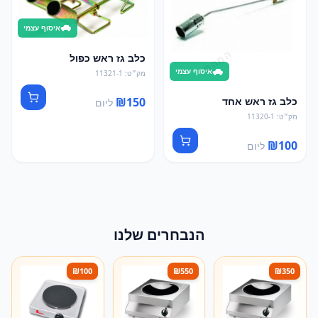
איסוף עצמי
כלב גז ראש כפול
איסוף עצמי
מק״ט
:
11321-1
₪
150
כלב גז ראש אחד
ליום
מק״ט
:
11320-1
₪
100
ליום
הנבחרים שלנו
₪
100
₪
550
₪
350