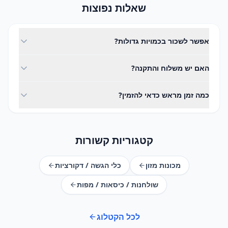
שאלות נפוצות
אפשר לשכור בכמויות גדולות?
בהחלט. המלאי שלנו ערוך לאירועים גדולים - ציינו את הכמות
האם יש משלוח והתקנה?
בהצעת המחיר ונאשר זמינות.
כן. אנחנו מספקים משלוח, התקנה ואיסוף בפריסה ארצית,
כמה זמן מראש כדאי להזמין?
בתיאום מראש למועד האירוע.
מומלץ להזמין מוקדם ככל האפשר, במיוחד בעונות עמוסות. צרו
קשר ונבדוק זמינות למועד שלכם.
קטגוריות קשורות
מכונות מזון
כלי הגשה / דקורציות
שולחנות / כיסאות / מפות
לכל הקטלוג