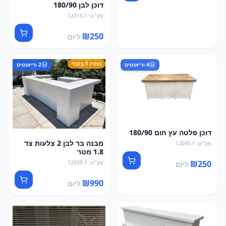
דוכן לבן 180/90
מק״ט
:
12010-1
₪
250
ליום
נותרו 1 בלבד
4
וריאנטים
2
וריאנטים
דוכן פלטה עץ חום 180/90
מבנה בר לבן 2 צלעות צד
מק״ט
:
12045-1
1.8 מטר
₪
250
מק״ט
:
12050-1
ליום
₪
990
ליום