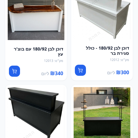
דוכן לבן 180/92 - כולל
דוכן לבן 180/92 עם בוצ'ר
סגירת בר
עץ
מק״ט
:
12012
מק״ט
:
12013
₪
300
ליום
₪
340
ליום