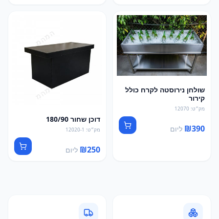
שולחן נירוסטה לקרח כולל
קירור
מק״ט
:
12070
דוכן שחור 180/90
₪
390
ליום
מק״ט
:
12020-1
₪
250
ליום