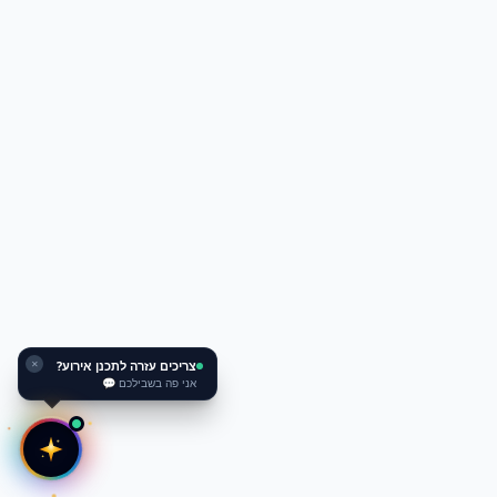
צריכים עזרה לתכנן אירוע?
✕
אני פה בשבילכם 💬