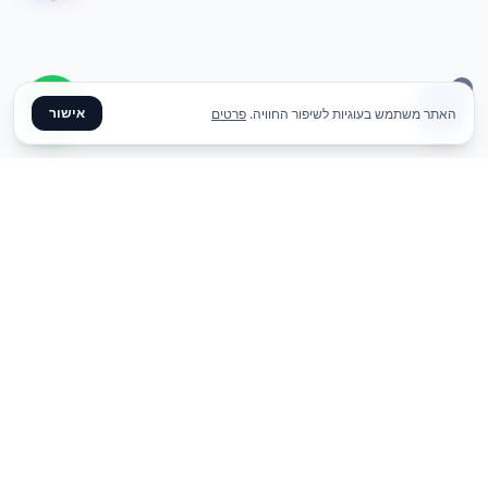
אישור
האתר משתמש בעוגיות לשיפור החוויה.
פרטים
✦ צרו קשר ✦
office@meme.co.il
03-9448080
הרימונים 37, רינתיה
א׳-ה׳ 09-17 | ו׳ 09-13
Instagram
Facebook