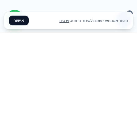
אישור
האתר משתמש בעוגיות לשיפור החוויה.
פרטים
✦ צרו קשר ✦
office@meme.co.il
03-9448080
הרימונים 37, רינתיה
א׳-ה׳ 09-17 | ו׳ 09-13
Instagram
Facebook