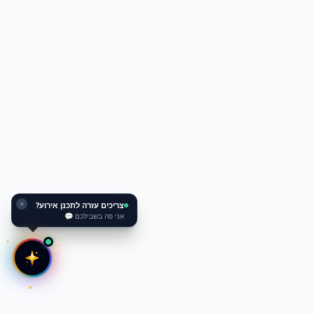
צריכים עזרה לתכנן אירוע?
✕
אני פה בשבילכם 💬