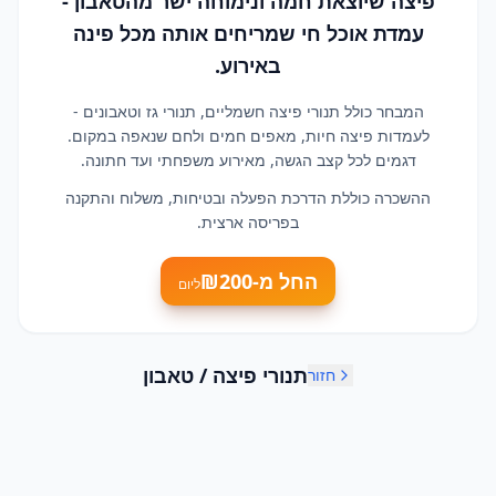
פיצה שיוצאת חמה ונימוחה ישר מהטאבון -
עמדת אוכל חי שמריחים אותה מכל פינה
באירוע.
המבחר כולל תנורי פיצה חשמליים, תנורי גז וטאבונים -
לעמדות פיצה חיות, מאפים חמים ולחם שנאפה במקום.
דגמים לכל קצב הגשה, מאירוע משפחתי ועד חתונה.
ההשכרה כוללת הדרכת הפעלה ובטיחות, משלוח והתקנה
בפריסה ארצית.
החל מ-₪
200
ליום
תנורי פיצה / טאבון
חזור
5
פריטים
2
פריטים
9
פריטים
1
פריטים
טאבון גז
תנור גריל
תנור פיצה
תנור תפוח אדמה מדורה
2
1
4
3