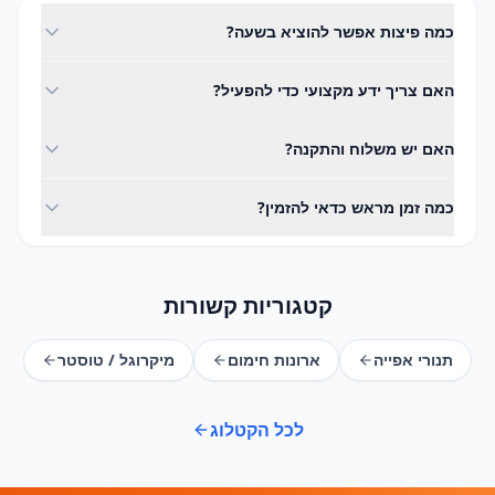
כמה פיצות אפשר להוציא בשעה?
תלוי בדגם ובגודל הפיצות - מתנורים ביתיים ועד תנורים
האם צריך ידע מקצועי כדי להפעיל?
שמוציאים עשרות פיצות בשעה. נתאים תנור לקצב שאתם
צריכים.
לא. ההשכרה כוללת הדרכה מלאה, וההפעלה פשוטה
האם יש משלוח והתקנה?
ואינטואיטיבית - כל אחד מסתדר.
כן. אנחנו מספקים משלוח, התקנה ואיסוף בפריסה ארצית,
כמה זמן מראש כדאי להזמין?
בתיאום מראש למועד האירוע.
מומלץ להזמין מוקדם ככל האפשר, במיוחד בעונות עמוסות. צרו
קשר ונבדוק זמינות למועד שלכם.
קטגוריות קשורות
תנורי אפייה
ארונות חימום
מיקרוגל / טוסטר
לכל הקטלוג